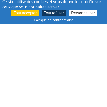
Ce site utilise des cookies et vous donne le contrôle sur
DU CANAL SUD
ceux que vous souhaitez activer
Invitation - Exposition "Le Nouveau
Tout accepter
Tout refuser
Personnaliser
Biestebroeck"
Politique de confidentialité
VOIR PLUS D'ACTUALITÉS
Abonnez-vous à la
Newsletter du projet
JE M'ABONNE