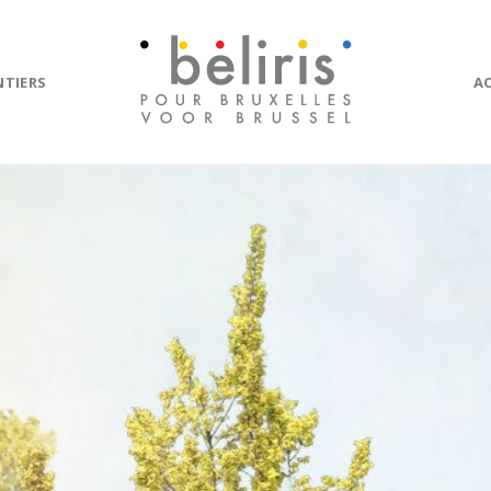
NTIERS
A