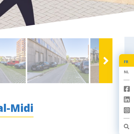
FR
NL
l-Midi