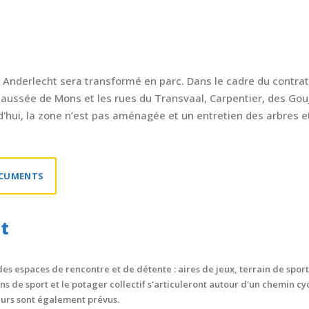
t à Anderlecht sera transformé en parc. Dans le cadre du contrat
 Chaussée de Mons et les rues du Transvaal, Carpentier, des G
'hui, la zone n’est pas aménagée et un entretien des arbres e
OCUMENTS
t
es espaces de rencontre et de détente : aires de jeux, terrain de sport,
ins de sport et le potager collectif s'articuleront autour d'un chemin cy
urs sont également prévus.