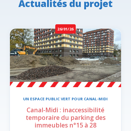
Actualités du projet
26/01/26
UN ESPACE PUBLIC VERT POUR
CANAL-MIDI
Canal-Midi : inaccessibilité
temporaire du parking des
immeubles n°15 à 28