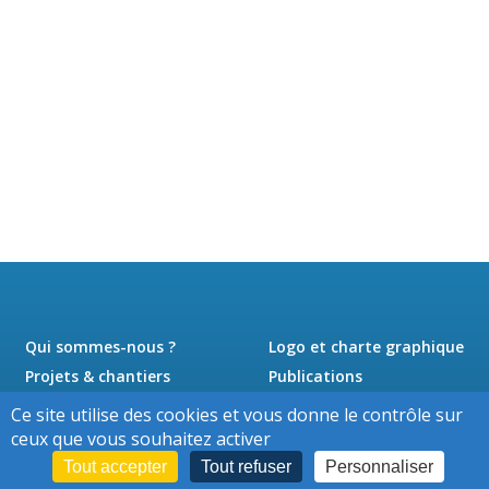
Qui sommes-nous ?
Logo et charte graphique
Projets & chantiers
Publications
Actualités
Presse
Ce site utilise des cookies et vous donne le contrôle sur
Jobs
Contact
ceux que vous souhaitez activer
Tout accepter
Tout refuser
Personnaliser