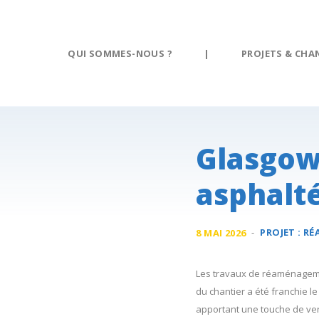
Panneau de gestion des cookies
QUI SOMMES-NOUS ?
|
PROJETS & CHA
Glasgow 
asphalt
-
PROJET :
RÉ
8 MAI 2026
Les travaux de réaménagemen
du chantier a été franchie le
apportant une touche de v