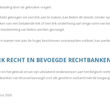
 betaling door de gebruiker vragen.
 hebt gekregen om een link aan te maken, kan Beliris dit steeds zonder 
en van een betalende link of een link onderhevig aan enige vorm van bet
ke toestemming van Beliris worden gevraagd.
ere manier niet aan de hoger beschreven voorwaarden voldoet, kan aanleid
IJK RECHT EN BEVOEGDE RECHTBANKE
e en het gebruik ervan zijn uitsluitend onderworpen aan het Belgisch rech
htbanken van Brussel bevoegd voor elk geschil in verband met de toegang 
tus 2020