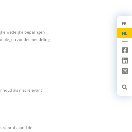
FR
jke wettelijke bepalingen
NL
raadplegen zonder meedeling
inhoud als niet relevant
eds voorafgaand de