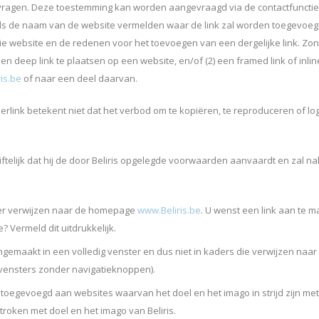
 vragen. Deze toestemming kan worden aangevraagd via de contactfunctie
eds de naam van de website vermelden waar de link zal worden toegevoeg
e website en de redenen voor het toevoegen van een dergelijke link. Zond
en deep link te plaatsen op een website, en/of (2) een framed link of inlin
is.be
of naar een deel daarvan.
link betekent niet dat het verbod om te kopiëren, te reproduceren of lo
iftelijk dat hij de door Beliris opgelegde voorwaarden aanvaardt en zal n
er verwijzen naar de homepage
www.Beliris.be
. U wenst een link aan te 
 Vermeld dit uitdrukkelijk.
gemaakt in een volledig venster en dus niet in kaders die verwijzen naa
(vensters zonder navigatieknoppen).
 toegevoegd aan websites waarvan het doel en het imago in strijd zijn me
troken met doel en het imago van Beliris.