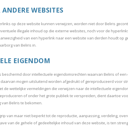
R ANDERE WEBSITES
inks op deze website kunnen verwijzen, worden niet door Beliris gecontro
eventuele illegale inhoud op die externe websites, noch voor de hyperlink
aanwezigheid van een hyperlink naar een website van derden houdt op g
arborg van Beliris in.
UELE EIGENDOM
s beschermd door intellectuele eigendomsrechten waarvan Beliris of een
 daarvan mogen uitsluitend worden afgedrukt of gereproduceerd voor strik
 de wettelijke vermeldingen die verwijzen naar de intellectuele eigendom
reproduceren of onder het grote publiek te verspreiden, dient daartoe vo
g van Beliris te bekomen.
grip van maar niet beperkt tot de reproductie, aanpassing, verdeling, over
e van de gehele of gedeeltelijke inhoud van deze website, is ten stre