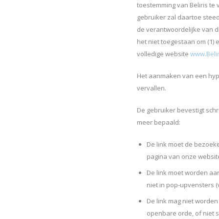
toestemming van Beliris te
gebruiker zal daartoe ste
de verantwoordelijke van di
het niet toegestaan om (1) e
volledige website
www.Belir
Het aanmaken van een hyper
vervallen.
De gebruiker bevestigt schr
meer bepaald:
De link moet de bezoek
pagina van onze website?
De link moet worden aan
niet in pop-upvensters 
De link mag niet worden
openbare orde, of niet s