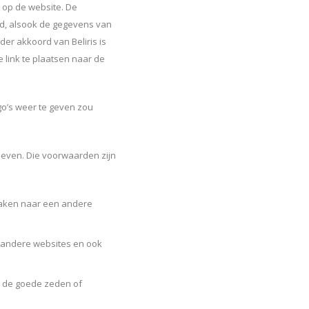
 op de website. De
d, alsook de gegevens van
er akkoord van Beliris is
e link te plaatsen naar de
go’s weer te geven zou
aleven. Die voorwaarden zijn
maken naar een andere
r andere websites en ook
t de goede zeden of