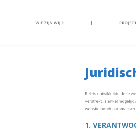
Cookies beheer paneel
WIE ZIJN WIJ ?
|
PROJEC
Juridis
Beliris ontwikkelde deze w
verstrekt, is enkel mogeli
website houdt automatisch
1. VERANTWOO