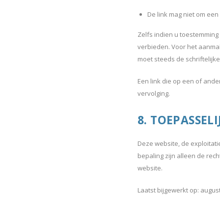
De link mag niet om een
Zelfs indien u toestemming
verbieden. Voor het aanmak
moet steeds de schriftelij
Een link die op een of and
vervolging.
8. TOEPASSEL
Deze website, de exploitati
bepaling zijn alleen de rec
website.
Laatst bijgewerkt op: augus