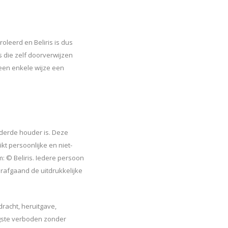
leerd en Beliris is dus
s die zelf doorverwijzen
een enkele wijze een
 derde houder is. Deze
t persoonlijke en niet-
: © Beliris. Iedere persoon
orafgaand de uitdrukkelijke
dracht, heruitgave,
ngste verboden zonder