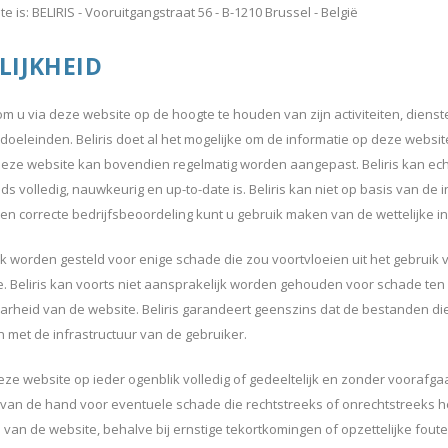
 is: BELIRIS - Vooruitgangstraat 56 - B-1210 Brussel - België
LIJKHEID
 om u via deze website op de hoogte te houden van zijn activiteiten, dien
oeleinden. Beliris doet al het mogelijke om de informatie op deze websit
eze website kan bovendien regelmatig worden aangepast. Beliris kan ech
s volledig, nauwkeurig en up-to-date is. Beliris kan niet op basis van de
n correcte bedrijfsbeoordeling kunt u gebruik maken van de wettelijke i
ijk worden gesteld voor enige schade die zou voortvloeien uit het gebruik
e. Beliris kan voorts niet aansprakelijk worden gehouden voor schade ten
heid van de website. Beliris garandeert geenszins dat de bestanden di
 met de infrastructuur van de gebruiker.
eze website op ieder ogenblik volledig of gedeeltelijk en zonder voorafgaan
d van de hand voor eventuele schade die rechtstreeks of onrechtstreeks he
n van de website, behalve bij ernstige tekortkomingen of opzettelijke foute