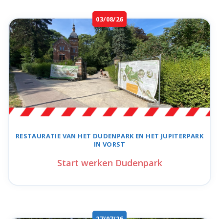
03/08/26
RESTAURATIE VAN HET
DUDENPARK
EN HET
JUPITERPARK
IN VORST
Start werken Dudenpark
27/07/26