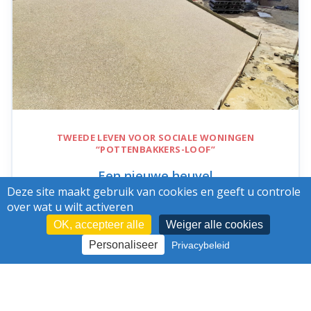
TWEEDE LEVEN VOOR SOCIALE WONINGEN
“POTTENBAKKERS-LOOF”
Een nieuwe heuvel
Deze site maakt gebruik van cookies en geeft u controle
over wat u wilt activeren
OK, accepteer alle
Weiger alle cookies
Personaliseer
Privacybeleid
13/07/26